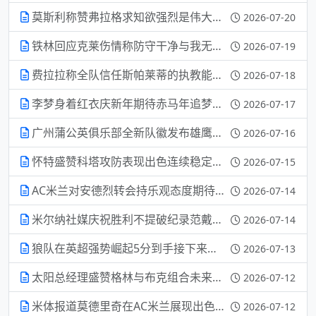
莫斯利称赞弗拉格求知欲强烈是伟大球员的标志与成功的关键
2026-07-20
铁林回应克莱伤情称防守干净与我无关腿部本就有伤
2026-07-19
费拉拉称全队信任斯帕莱蒂的执教能力团结一致展现信任精神
2026-07-18
李梦身着红衣庆新年期待赤马年追梦新征程
2026-07-17
广州蒲公英俱乐部全新队徽发布雄鹰图案与红白色调展现现代简约风格
2026-07-16
怀特盛赞科塔攻防表现出色连续稳定发挥令人惊叹
2026-07-15
AC米兰对安德烈转会持乐观态度期待顺利完成交易
2026-07-14
米尔纳社媒庆祝胜利不提破纪录范戴克评论区送上掌声支持
2026-07-14
狼队在英超强势崛起5分到手接下来主场迎战利物浦挑战
2026-07-13
太阳总经理盛赞格林与布克组合未来有望成为顶级后场双枪
2026-07-12
米体报道莫德里奇在AC米兰展现出色表现与归属感意甲赛场游刃有余
2026-07-12