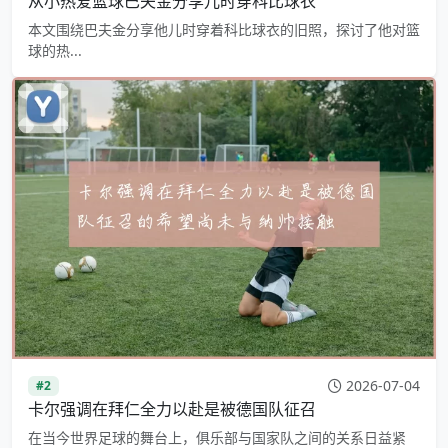
从小热爱篮球巴夫金分享儿时穿科比球衣
本文围绕巴夫金分享他儿时穿着科比球衣的旧照，探讨了他对篮
球的热...
2026-07-04
#2
卡尔强调在拜仁全力以赴是被德国队征召
在当今世界足球的舞台上，俱乐部与国家队之间的关系日益紧