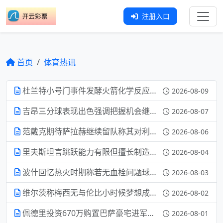
注册入口
首页
体育热讯
杜兰特小号门事件发酵火箭化学反应引发前四保卫战的忧虑
2026-08-09
吉昂三分球表现出色强调把握机会继续努力提升投篮能力
2026-08-07
范戴克期待萨拉赫继续留队称其对利物浦至关重要
2026-08-06
里夫斯坦言跳跃能力有限但擅长制造进攻犯规展现独特价值
2026-08-04
波什回忆热火时期称若无血栓问题球队有望争夺总冠军
2026-08-03
维尔茨称梅西无与伦比小时候梦想成为梅西那样的球员
2026-08-02
佩德里投资670万购置巴萨豪宅进军房地产市场新篇章
2026-08-01