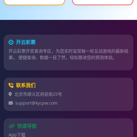
开云彩票
开云彩票开奖查询专区，为您实时呈现每一轮互动游戏的最新结
果。 便捷查询、数据一目了然，轻松跟进您的预测体验。
联系我们
北京市顺义区府前街25号
support@kycpw.com
快速导航
App下载