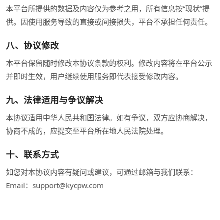
本平台所提供的数据及内容仅为参考之用，所有信息按“现状”提
供。因使用服务导致的直接或间接损失，平台不承担任何责任。
八、协议修改
本平台保留随时修改本协议条款的权利。修改内容将在平台公示
并即时生效，用户继续使用服务即代表接受修改内容。
九、法律适用与争议解决
本协议适用中华人民共和国法律。如有争议，双方应协商解决，
协商不成的，应提交至平台所在地人民法院处理。
十、联系方式
如您对本协议内容有疑问或建议，可通过邮箱与我们联系：
Email：support@kycpw.com