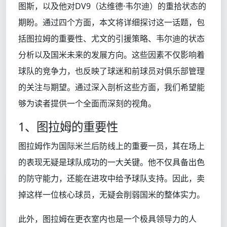
图斯，以及他对DV9（达维德·韦尔迪）的重拾状态的
期盼。通过四个方面，本文将详细探讨这一话题，包
括图拉姆的重要性、尤文的引援策略、韦尔迪的状态
分析以及国米未来的发展方向。这些因素不仅影响着
球队的竞争力，也反映了球迷和前球员对俱乐部管理
的关注与期望。通过深入剖析这些方面，我们希望能
够为读者提供一个全面而深刻的视角。
1、图拉姆的重要性
图拉姆作为国际米兰后防线上的重要一员，其在场上
的表现无疑是球队成功的一大关键。他不仅具备出色
的防守能力，还能在进攻中给予球队支持。因此，卖
掉这样一位核心球员，无疑会削弱国米的整体实力。
此外，图拉姆在更衣室内也是一个极具领导力的人